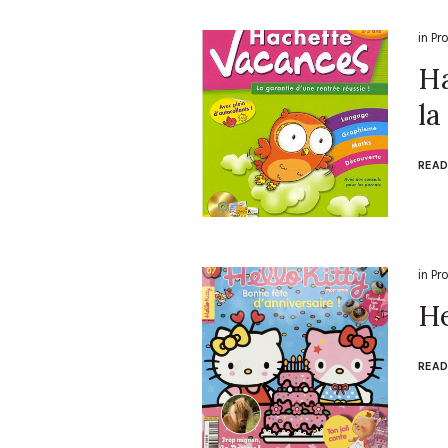
in
Pr
Ha
la
READ
in
Pr
He
READ