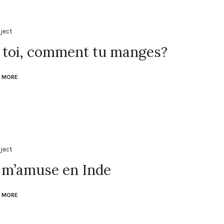
oject
 toi, comment tu manges?
 MORE
oject
 m’amuse en Inde
 MORE