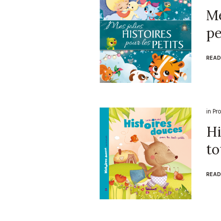
Me
pe
READ
in
Pr
Hi
to
READ