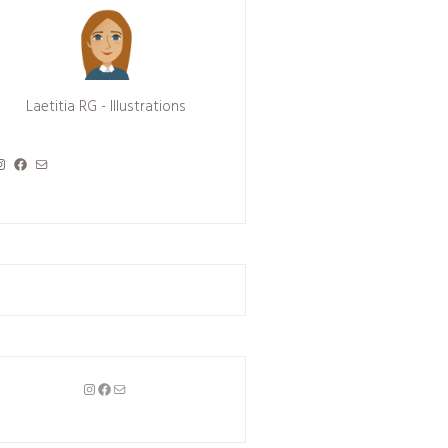
Laetitia RG - Illustrations
nstagram
Facebook
Mail
Instagram
Facebook
Mail