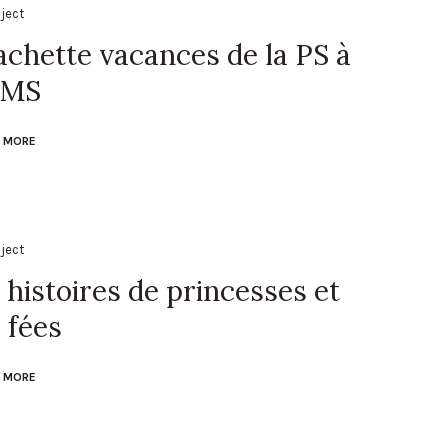
oject
chette vacances de la PS à
 MS
 MORE
oject
 histoires de princesses et
 fées
 MORE