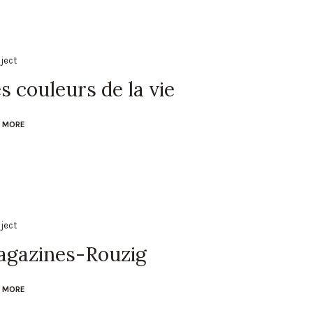
oject
s couleurs de la vie
 MORE
oject
agazines-Rouzig
 MORE