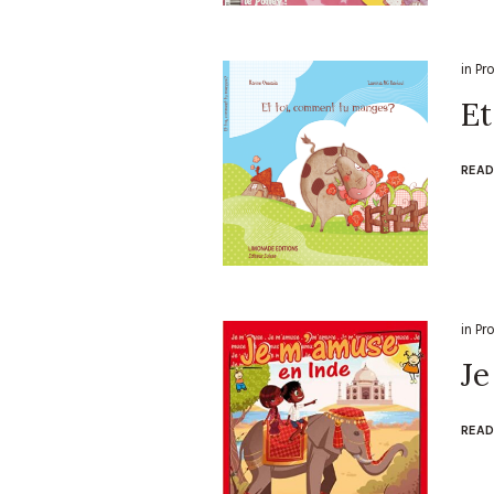
in
Pr
Et
READ
in
Pr
Je
READ