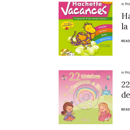
in
Pr
Ha
la
READ
in
Pr
22
de
READ