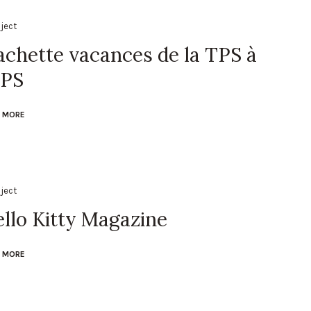
oject
chette vacances de la TPS à
 PS
 MORE
oject
llo Kitty Magazine
 MORE