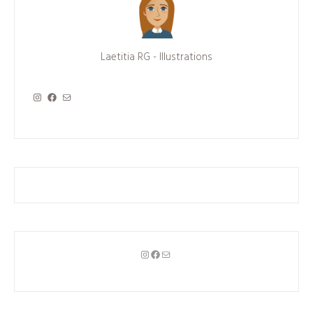
Laetitia RG - Illustrations
Instagram
Facebook
Mail
Instagram
Facebook
Mail